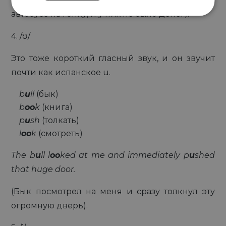
автобусе на гонку, и у них не было денег).
4. /ʊ/
Это тоже короткий гласный звук, и он звучит
почти как испанское u.
b
u
ll
(бык)
b
oo
k
(книга)
p
u
sh
(толкать)
l
oo
k
(смотреть)
The b
u
ll l
oo
ked at me and immediately p
u
shed
that huge door.
(Бык посмотрел на меня и сразу толкнул эту
огромную дверь).