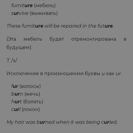
furnit
ure
(мебель)
s
ur
vive
(выживать)
These furnit
ure
will be repaired in the fut
ure
.
(Эта мебель будет отремонтирована в
будущем).
7. /ɜ/
Исключение в произношении буквы
u
как
ur
.
f
ur
(волосы)
b
ur
n
(жечь)
h
ur
t
(болеть)
c
ur
l
(локон)
My hair was b
ur
ned when it was being c
ur
led.