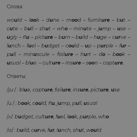
Слова:
wo
u
ld – l
oo
k – d
u
ne – m
oo
d – furnit
ure
–
b
u
t
–
c
u
te – b
u
ll – sh
u
t – wh
o
– min
u
te – j
u
mp –
u
se –
u
gly – fl
u
– pict
ure
– b
u
rn – b
u
ild – h
u
ge – c
ur
ve –
l
u
nch – f
u
el – b
u
dget – c
ou
ld –
u
p – p
ur
ple – f
ur
–
p
u
ll – min
u
scule – fail
ure
– h
u
rt – d
o
– b
oo
k –
u
sual – bl
u
e – cult
ure
– ins
ure
– s
oo
n – capt
ure
.
Ответы:
/ju:/ :
bl
u
e, capt
ure
,
fail
ure
,
ins
ure
,
pict
ure
,
u
se
/u:/
: b
oo
k, c
ou
ld, fl
u
,
j
u
mp, p
u
ll,
u
sual
/ʌ/:
b
u
dget, cult
ure
,
f
u
el, l
oo
k, p
ur
ple, wh
o
/ʊ/ :
b
u
ild, c
ur
ve, f
ur
,
l
u
nch, sh
u
t, w
ou
ld