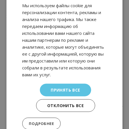
3. /ʌ/
Мы используем файлы cookie для
ENGLISH
персонализации контента, рекламы и
Это короткий гласный, и он не должен
GERMAN
анализа нашего трафика. Мы также
путаться с испанским звуком “а”.
передаем информацию об
ITALIAN
использовании вами нашего сайта
PORTUGUESE
Этот звук чаще встречается в словах, которые
нашим партнерам по рекламе и
не заканчиваются на
e
, и где буква
u
обычно
FRENCH
аналитике, которые могут объединять
находится между согласными.
ее с другой информацией, которую вы
CHINESE (SIMPLIFIED)
им предоставили или которую они
r
u
n
(бегать)
TURKISH
собрали в результате использования
b
u
s
(автобус)
вами их услуг.
RUSSIAN
b
u
dget
(бюджет)
r
u
sh
(спешить)
ПРИНЯТЬ ВСЕ
s
u
ch
(такой; столько; как)
ОТКЛОНИТЬ ВСЕ
Some runners had to go by bus to the race and
they didn’t have any money.
ПОДРОБНЕЕ
(Некоторым бегунам пришлось ехать на