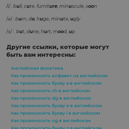
/i/ :
b
u
ll, c
u
te, furnit
ure
,
min
u
scule, s
oo
n
/ɘ/ :
b
u
rn, d
o
,
h
u
ge, min
u
te,
u
gly
/ɜ/ :
b
u
t, d
u
ne, h
u
rt, m
oo
d,
u
p
Другие ссылки, которые могут
быть вам интересны:
Английская фонетика
Как произносить алфавит на английском
Как произносить букву a в английском
Как произносить ch в английском
Как произносить dg в английском
Как произносить букву e в английском
Как произносить букву i в английском
Как произносить ng в английском
Как произносить букву o в английском