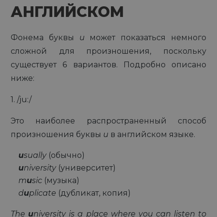
АНГЛИЙСКОМ
Фонема буквы
u
может показаться немного
сложной для произношения, поскольку
существует 6 вариантов. Подробно описано
ниже:
1. /ju:/
Это наиболее распространенный способ
произношения буквы
u
в английском языке.
u
sually
(обычно)
u
niversity
(университет)
m
u
sic
(музыка)
d
u
plicate
(дубликат, копия)
The
u
niversity is a place where you can listen to