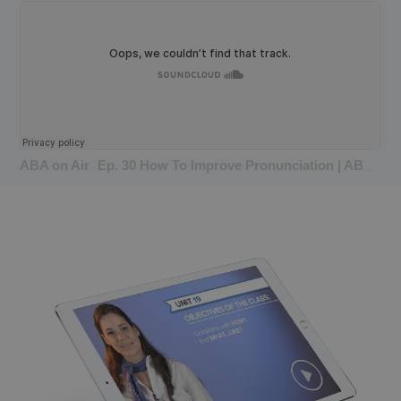
ABA on Air
Ep. 30 How To Improve Pronunciation | ABA on Air
·