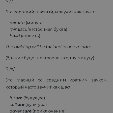
5. /i/
Это короткий гласный, и звучит как звук
и
.
min
u
te
(минута)
min
u
scule
(строчная буква)
b
u
ild
(строить)
The b
u
ilding will be b
u
ilded in one min
u
te.
(Здание будет построено за одну минуту).
6. /ɘ/.
Это гласный со средним кратким звуком,
который часто звучит как
шва
.
fut
ure
(будущее)
cult
ure
(культура)
advent
ure
(приключение)