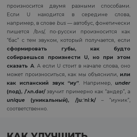
произносится двумя разными способами.
Если U находится в середине слова,
например, в слове
bus
— автобус, фонетически
пишется /bʌs/, по-русски произносится как
“бас” с тем звуком, который получается, если
сформировать губы, как будто
собираешься произнести U, но при этом
сказать А
. А если U стоит в начале слова, оно
может произноситься, как мы объяснили,
или
как испанский звук “иу”
. Например,
under
(под), /ˈʌn.dər/
звучит примерно как “андер”, а
unique
(уникальный), /juːˈniːk/
– “иуник”,
соответственно.
КАК УЛУЧШИТЬ