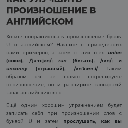
ПРОИЗНОШЕНИЕ В
АНГЛИЙСКОМ
Хотите попрактиковать произношение буквы
U в английском? Начните с приведённых
нами примеров, а затем с этих трёх:
union
(союз), /ˈjuːn·jən/;
run
(бегать), /rʌn/; и
uncanny
(странный), /ʌnˈkæn.i/
. Таким
образом вы не только потренируете
произношение, но и расширите словарный
запас английских слов.
Ещё одним хорошим упражнением будет
записать себя при произношении слов с
буквой U и затем
прослушать, как вы