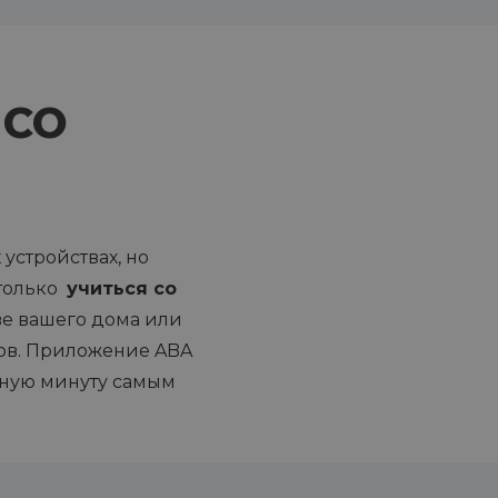
 СО
устройствах, но
 только
учиться со
тве вашего дома или
нов. Приложение ABA
дную минуту самым