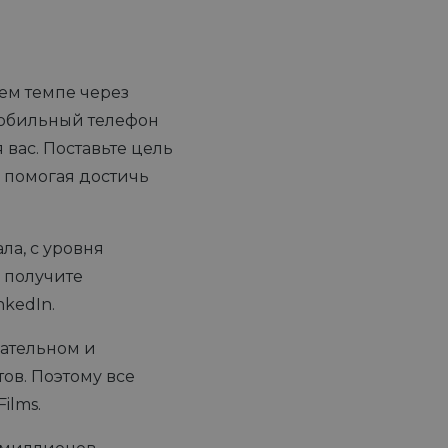
оем темпе через
мобильный телефон
вас. Поставьте цель
, помогая достичь
ла, с уровня
ы получите
kedIn.
кательном и
тов. Поэтому все
ilms.