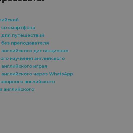
глийский
й со смартфона
й для путешествий
й без преподавателя
 английского дистанционно
ого изучения английского
 английского играя
 английского через WhatsApp
оворного английского
я английского