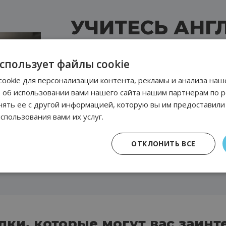
УЧИТЕСЬ АНГ
СМАРТФОНА С
использует файлы cookie
ookie для персонализации контента, рекламы и анализа наш
б использовании вами нашего сайта нашим партнерам по ре
Как учить английский со смартфо
ять ее с другой информацией, которую вы им предоставили
через приложение ABA English, кот
спользования вами их услуг.
преимущества, что и прохождени
естественный метод на любом из 
ОТКЛОНИТЬ ВСЕ
Films
, видеоуроки и интерактивны
которые делают процесс обучения
ки, которые могут вас заинт