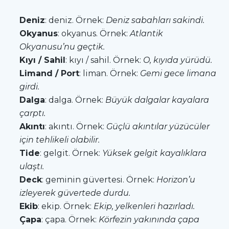
Deniz
: deniz. Örnek:
Deniz sabahları sakindi.
Okyanus
: okyanus. Örnek:
Atlantik
Okyanusu’nu geçtik.
Kıyı / Sahil
: kıyı / sahil. Örnek:
O, kıyıda yürüdü.
Limand / Port
: liman. Örnek:
Gemi gece limana
girdi.
Dalga
: dalga. Örnek:
Büyük dalgalar kayalara
çarptı.
Akıntı
: akıntı. Örnek:
Güçlü akıntılar yüzücüler
için tehlikeli olabilir.
Tide
: gelgit. Örnek:
Yüksek gelgit kayalıklara
ulaştı.
Deck
: geminin güvertesi. Örnek:
Horizon’u
izleyerek güvertede durdu.
Ekib
: ekip. Örnek:
Ekip, yelkenleri hazırladı.
Çapa
: çapa. Örnek:
Körfezin yakınında çapa