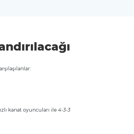
landırılacağı
şılaşılanlar:
ızlı kanat oyuncuları ile
4-3-3