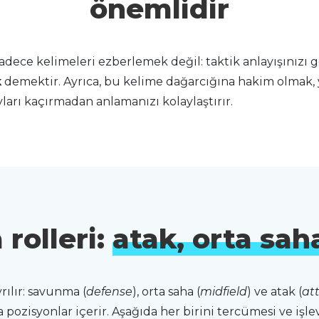
önemlidir
adece kelimeleri ezberlemek değil: taktik anlayışınızı g
k
demektir. Ayrıca, bu kelime dağarcığına hakim olmak, y
yları kaçırmadan anlamanızı kolaylaştırır.
rolleri:
atak, orta sa
ılır: savunma (
defense
), orta saha (
midfield
) ve atak (
at
ozisyonlar içerir. Aşağıda her birini tercümesi ve işlevi