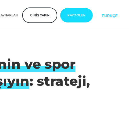
TÜRKÇE
KAYNAKLAR
GIRIŞ YAPIN
KAYDOLUN
nin ve spor
şıyın
: strateji,