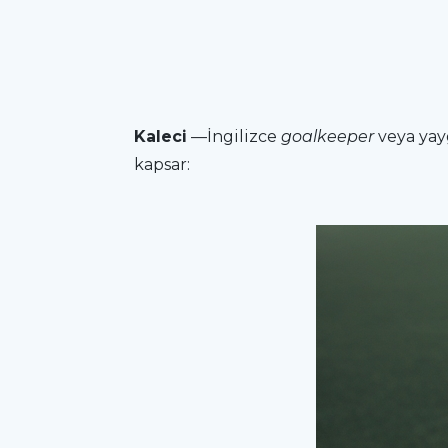
Kaleci
—İngilizce
goalkeeper
veya yay
kapsar: