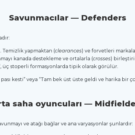
Savunmacılar — Defenders
dır:
. Temizlik yapmaktan (
clearances
) ve forvetleri marka
unmayı kanada destekleme ve ortalarla (
crosses
) birleştiri
, üç stoperli formasyonlarda tipik olarak görülür.
 pası kesti” veya “Tam bek üst üste geldi ve harika bir
ç
rta saha oyuncuları — Midfielde
avunmayı ve atağı bağlar ve ana varyasyonlar şunlardır: