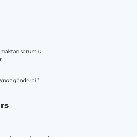
lamaktan sorumlu.
r.
arpaz
gönderdi.”
rs