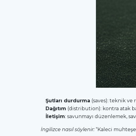
Şutları durdurma
(saves): teknik ve r
Dağıtım
(distribution): kontra atak b
İletişim
: savunmayı düzenlemek, sav
İngilizce nasıl söylenir:
“Kaleci muhteş