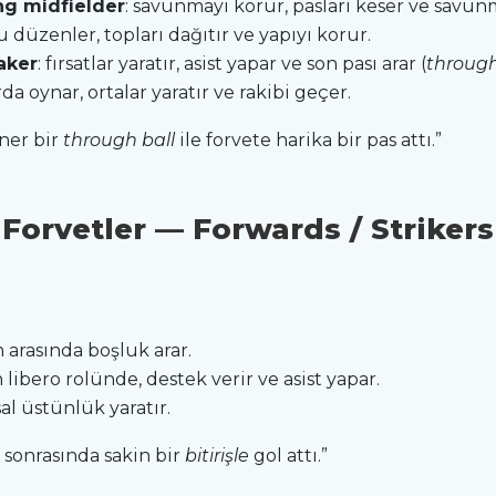
ng midfielder
: savunmayı korur, pasları keser ve sav
 düzenler, topları dağıtır ve yapıyı korur.
aker
: fırsatlar yaratır, asist yapar ve son pası arar (
through
rda oynar, ortalar yaratır ve rakibi geçer.
oner bir
through ball
ile forvete harika bir pas attı.”
Forvetler — Forwards / Strikers
 arasında boşluk arar.
n libero rolünde, destek verir ve asist yapar.
al üstünlük yaratır.
t
sonrasında sakin bir
bitirişle
gol attı.”