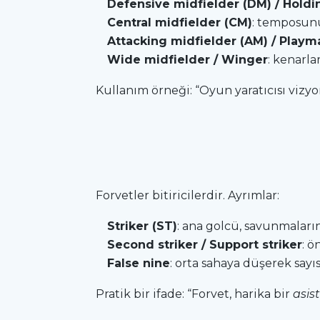
Defensive midfielder (DM) / Holdi
Central midfielder (CM)
: temposunu
Attacking midfielder (AM) / Playm
Wide midfielder / Winger
: kenarla
Kullanım örneği: “Oyun yaratıcısı vizy
Forvetler bitiricilerdir. Ayrımlar:
Striker (ST)
: ana golcü, savunmaların
Second striker / Support striker
: ö
False nine
: orta sahaya düşerek sayıs
Pratik bir ifade: “Forvet, harika bir
asis