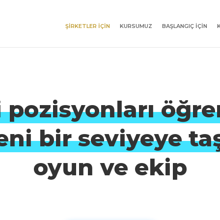
ŞIRKETLER IÇIN
KURSUMUZ
BAŞLANGIÇ IÇIN
 pozisyonları öğre
ni bir seviyeye ta
oyun ve ekip