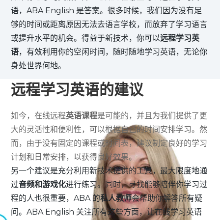
语，ABA English 是答案。很多时候，我们因为没有足
够的时间或距离原因无法去语言学校，而放弃了学习语言
或提升水平的机会。得益于新技术，你可以
远程学习英
语
，有效利用你的空闲时间，随时随地学习英语，无论你
身处世界何地。
远程学习英语的建议
如今，在线远程
英语课程
是可能的，并且为我们提供了更
大的灵活性和便利性，可以根据自己的时间安排学习。然
而，由于没有固定的课程或时间表，建议制定良好的学习
计划和日常安排，以获得良好效果。
另一个建议是充分利用新技术提供的工具，最大限度地通
过
音频和游戏化
进行练习。同时，寻找能够陪伴你学习过
程的人也很重要，ABA 的
私人教师
会帮助你解答所有疑
问。ABA English 关注所有这些方面，让在线学习英语