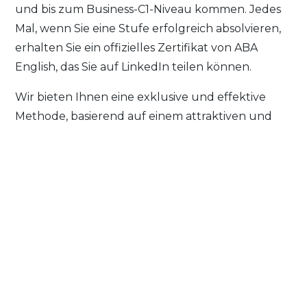
und bis zum Business-C1-Niveau kommen. Jedes
Mal, wenn Sie eine Stufe erfolgreich absolvieren,
erhalten Sie ein offizielles Zertifikat von ABA
English, das Sie auf LinkedIn teilen können.
Wir bieten Ihnen eine exklusive und effektive
Methode, basierend auf einem attraktiven und
spannenden Lernerlebnis. Wir wissen, dass ohne
Interesse keine Ergebnisse erzielt werden.
Deshalb beginnen alle unsere Einheiten mit dem
Anschauen eines Kurzfilms, der ABA Films.
Registrieren Sie sich KOSTENLOS und probieren
Sie es aus. Entdecken Sie, warum mehr als 25
Millionen Studenten ABA English zum
Englischlernen gewählt haben. Wir erwarten Sie!