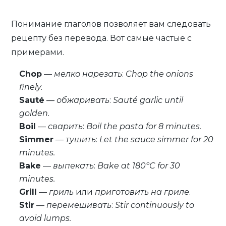
Понимание глаголов позволяет вам следовать
рецепту без перевода. Вот самые частые с
примерами.
Chop
—
мелко нарезать
:
Chop the onions
finely.
Sauté
—
обжаривать
:
Sauté garlic until
golden.
Boil
—
сварить
:
Boil the pasta for 8 minutes.
Simmer
—
тушить
:
Let the sauce simmer for 20
minutes.
Bake
—
выпекать
:
Bake at 180ºC for 30
minutes.
Grill
—
гриль
или
приготовить на гриле
.
Stir
—
перемешивать
:
Stir continuously to
avoid lumps.