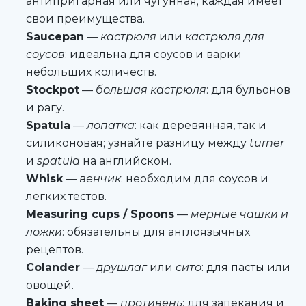
антипригарная или чугунная; каждая имеет
свои преимущества.
Saucepan
—
кастрюля
или
кастрюля для
соусов
: идеальна для соусов и варки
небольших количеств.
Stockpot
—
большая кастрюля
: для бульонов
и рагу.
Spatula
—
лопатка
: как деревянная, так и
силиконовая; узнайте разницу между
turner
и
spatula
на английском.
Whisk
—
венчик
: необходим для соусов и
легких тестов.
Measuring cups / Spoons
—
мерные чашки и
ложки
: обязательны для англоязычных
рецептов.
Colander
—
друшлаг
или
сито
: для пасты или
овощей.
Baking sheet
—
противень
: для запекания и