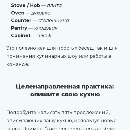
Stove / Hob
—
плита
Oven
—
духовка
Counter
—
столешница
Pantry
—
кладовая
Cabinet
—
шкаф
Это полезно как для простых бесед, так и для
понимания кулинарных шоу или работы в
команде.
Целенаправленная практика:
опишите свою кухню
Попробуйте написать пять предложений,
описывающих вашу кухню, используя новые
слова. Пример:
“The saucepan is on the stove