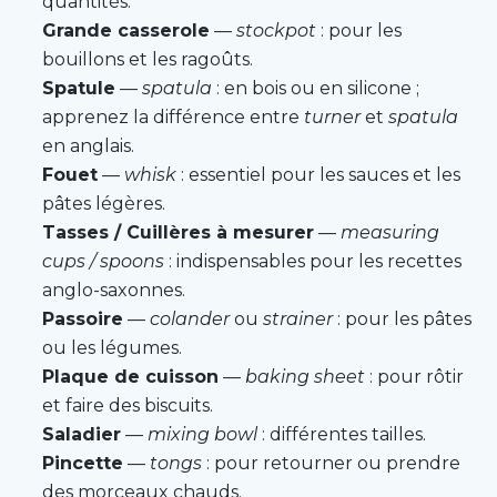
quantités.
Grande casserole
—
stockpot
: pour les
bouillons et les ragoûts.
Spatule
—
spatula
: en bois ou en silicone ;
apprenez la différence entre
turner
et
spatula
en anglais.
Fouet
—
whisk
: essentiel pour les sauces et les
pâtes légères.
Tasses / Cuillères à mesurer
—
measuring
cups / spoons
: indispensables pour les recettes
anglo-saxonnes.
Passoire
—
colander
ou
strainer
: pour les pâtes
ou les légumes.
Plaque de cuisson
—
baking sheet
: pour rôtir
et faire des biscuits.
Saladier
—
mixing bowl
: différentes tailles.
Pincette
—
tongs
: pour retourner ou prendre
des morceaux chauds.