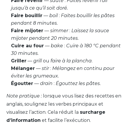
Faire revenir
—
sauté
:
Faites revenir l’ail
jusqu’à ce qu’il soit doré.
Faire bouillir
—
boil
:
Faites bouillir les pâtes
pendant 8 minutes.
Faire mijoter
—
simmer
:
Laissez la sauce
mijoter pendant 20 minutes.
Cuire au four
—
bake
:
Cuire à 180 ºC pendant
30 minutes.
Griller
—
grill
ou
faire à la plancha
.
Mélanger
—
stir
:
Mélangez en continu pour
éviter les grumeaux.
Égoutter
—
drain
:
Égouttez les pâtes.
Note pratique :
lorsque vous lisez des recettes en
anglais, soulignez les verbes principaux et
visualisez l’action. Cela réduit la
surcharge
d’information
et facilite l’exécution.