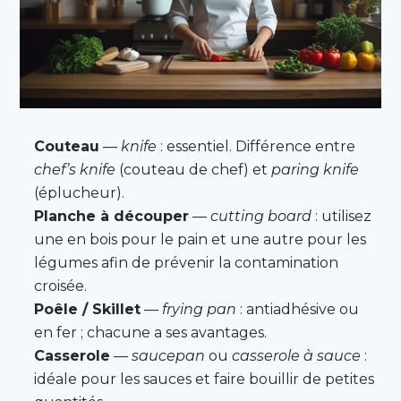
Couteau
—
knife
: essentiel. Différence entre
chef’s knife
(couteau de chef) et
paring knife
(éplucheur).
Planche à découper
—
cutting board
: utilisez
une en bois pour le pain et une autre pour les
légumes afin de prévenir la contamination
croisée.
Poêle / Skillet
—
frying pan
: antiadhésive ou
en fer ; chacune a ses avantages.
Casserole
—
saucepan
ou
casserole à sauce
:
idéale pour les sauces et faire bouillir de petites