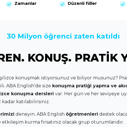
Zamanlar
Düzenli fiiller
30 Milyon öğrenci zaten katıldı
EN. KONUŞ. PRATIK 
ilizce konuşmak istiyorsunuz ve biliyor musunuz? Pra
ili. ABA English’de size
konuşma pratiği yapma ve akı
lizce konuşma dersleri
var. Her gün ve her seviyeye 
kadar katılabilirsiniz.
rimizi
deneyin. ABA English
öğretmenleri
destek olac
 etkileşim kurma fırsatınız olacak grup oturumlarıdır.