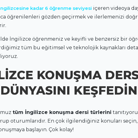
 İngilizcesine kadar 6 öğrenme seviyesi
içeren videoya day
rıca öğrenilenleri gözden geçirmek ve ilerlemenizi doğ
ir.
kilde İngilizce öğrenmeniz ve keyifli ve benzersiz bir 
rdiğimiz tüm bu eğitimsel ve teknolojik kaynakları deta
iyoruz.
İLİZCE KONUŞMA DERS
DÜNYASINI KEŞFEDİN
ğumuz
tüm İngilizce konuşma dersi türlerini
tanıtıyor
grup oturumlarıdır. En çok ilgilendiğiniz konuları seçi
onuşmaya başlayın. Çok kolay!