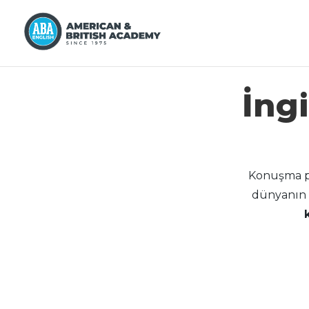
İng
Konuşma pr
dünyanın 