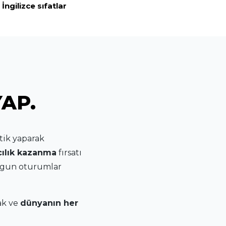
İngilizce sıfatlar
YAP.
tik yaparak
cılık kazanma
fırsatı
uygun oturumlar
ak ve
dünyanın her