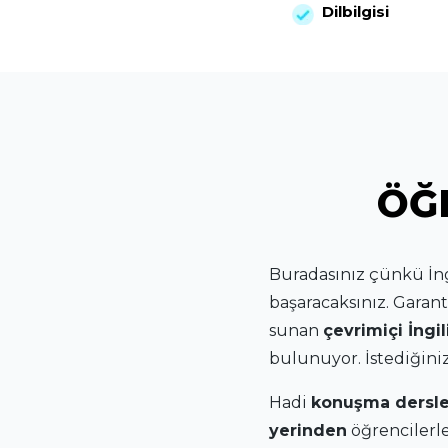
Dilbilgisi
ÖĞR
Buradasınız çünkü İng
başaracaksınız. Garant
sunan
çevrimiçi İngi
bulunuyor. İstediğiniz 
Hadi
konuşma dersle
yerinden
öğrencilerle