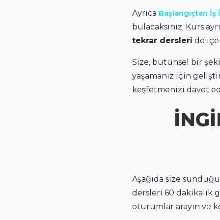
Ayrıca
Başlangıçtan İş
bulacaksınız. Kurs ay
tekrar dersleri
de içer
Size, bütünsel bir şe
yaşamanız için gelişti
keşfetmenizi davet ed
İNG
Aşağıda size sundu
dersleri 60 dakikalık 
oturumlar arayın ve k