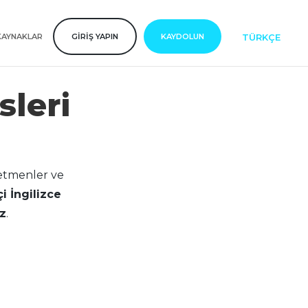
TÜRKÇE
KAYNAKLAR
GIRIŞ YAPIN
KAYDOLUN
sleri
retmenler ve
i İngilizce
iz
.