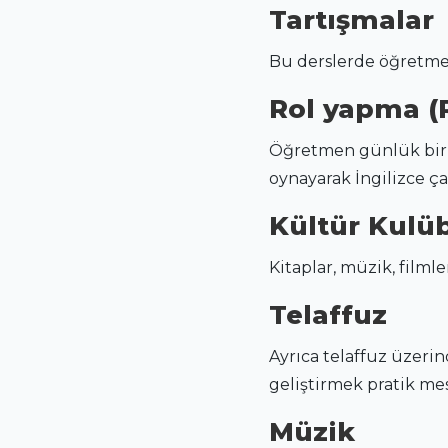
Tartışmalar
Bu derslerde öğretmen
Rol yapma (R
Öğretmen günlük bir d
oynayarak İngilizce çal
Kültür Kulüb
Kitaplar, müzik, film
Telaffuz
Ayrıca telaffuz üzeri
geliştirmek pratik mes
Müzik