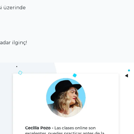
si üzerinde
dar ilginç!