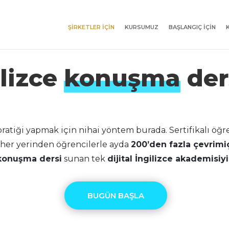
ŞIRKETLER IÇIN
KURSUMUZ
BAŞLANGIÇ IÇIN
ilizce
konuşma
der
atiği yapmak için nihai yöntem burada. Sertifikalı öğ
her yerinden öğrencilerle ayda
200’den fazla çevrimiç
konuşma dersi
sunan tek
dijital İngilizce akademisiy
BUGÜN BAŞLA