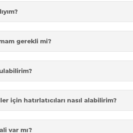
lıyım?
ılmam gerekli mi?
labilirim?
 için hatırlatıcıları nasıl alabilirim?
ali var mı?