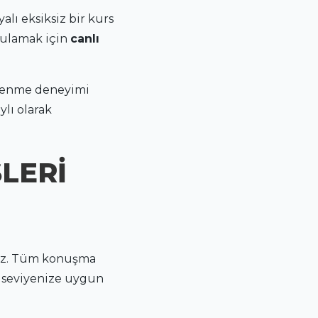
alı eksiksiz bir kurs
rulamak için
canlı
öğrenme deneyimi
ylı olarak
LERİ
uz. Tüm konuşma
n, seviyenize uygun