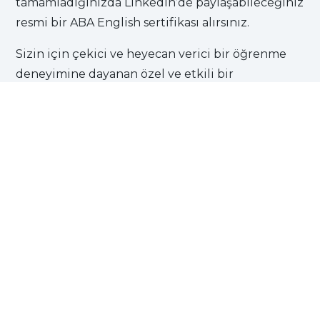
tamamladığınızda LinkedIn’de paylaşabileceğiniz
resmi bir ABA English sertifikası alırsınız.
Sizin için çekici ve heyecan verici bir öğrenme
deneyimine dayanan özel ve etkili bir
metodumuz var. İlgi yoksa sonuç da olmaz
biliyoruz. Bu yüzden tüm ünitelerimiz bir kısa
film izlemesi ile başlar: ABA Filmleri.
Ücretsiz kayıt olun ve deneyin. Neden 25
milyondan fazla öğrencinin İngilizce öğrenmek
için ABA English’i seçtiğini keşfedin. Sizi
bekliyoruz!
KAYIT OL