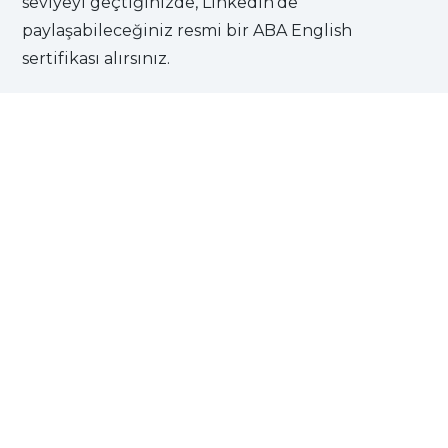
seviyeyi geçtiğinizde, LinkedIn’de
paylaşabileceğiniz resmi bir ABA English
sertifikası alırsınız.
Size, çekici ve heyecan verici bir öğrenme
deneyimine dayanan özel ve etkili bir yöntem
sunuyoruz. İlgi yoksa, sonuç da yoktur. Bu
yüzden tüm birimlerimiz ABA Films adı verilen
kısa filmlerin izlenmesiyle başlar.
Ücretsiz kayıt olun ve deneyin. Neden 25
milyondan fazla öğrencinin İngilizce öğrenmek
için ABA English’i seçtiğini keşfedin. Sizi
bekliyoruz!
KAYDOL