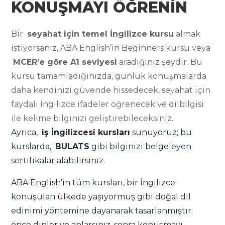
KONUŞMAYI ÖĞRENİN
Bir
seyahat için temel İngilizce kursu
almak
istiyorsanız, ABA English’in Beginners kursu veya
MCER’e göre A1 seviyesi
aradığınız şeydir. Bu
kursu tamamladığınızda, günlük konuşmalarda
daha kendinizi güvende hissedecek, seyahat için
faydalı İngilizce ifadeler öğrenecek ve dilbilgisi
ile kelime bilginizi geliştirebileceksiniz.
Ayrıca,
iş İngilizcesi kursları
sunuyoruz; bu
kurslarda,
BULATS
gibi bilginizi belgeleyen
sertifikalar alabilirsiniz.
ABA English’in tüm kursları, bir İngilizce
konuşulan ülkede yaşıyormuş gibi doğal dil
edinimi yöntemine dayanarak tasarlanmıştır:
önce dinler ve anlarsınız, sonra konuşmayı