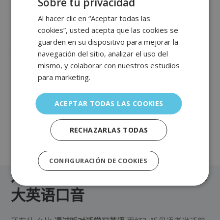
Sobre tu privacidad
如果你计划去加拿大，这里有一些可能对你有用的词汇：
Al hacer clic en “Aceptar todas las
SPANISH
cookies”, usted acepta que las cookies se
Loonie
：这是指加拿大一元硬币的俗称。
ENGLISH
guarden en su dispositivo para mejorar la
GERMAN
Serviette
：这个词意为餐巾，体现了加拿大英语中法语
navegación del sitio, analizar el uso del
mismo, y colaborar con nuestros estudios
的影响。
ITALIAN
para marketing.
PORTUGUESE
Poutine
：薯条、鲜奶酪块和肉汁，简单地说，美味极
了。
FRENCH
ACEPTAR TODAS LAS COOKIES
CHINESE (SIMPLIFIED)
Washroom
：最后但同样重要的是，公共洗手间。
RECHAZARLAS TODAS
TURKISH
RUSSIAN
CONFIGURACIÓN DE COOKIES
通过ABA ENGLISH学习加拿
大英语口音