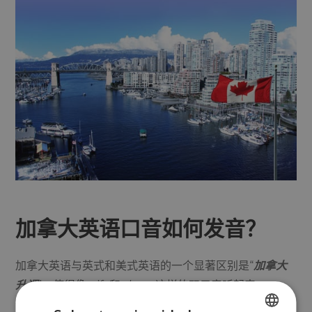
加拿大英语口音如何发音？
加拿大英语与英式和美式英语的一个显著区别是“
加拿大
升调
”，使得像
wife
和
about
这样的双元音听起来
像‘weef’和‘aboot’。