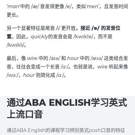
‘
man
’中的 /æ/ 音发得更像 /e/，类似‘
men
’，且发音时间
更长。
另一个显著特征是
尾音 /i/ 更开放
，接近 /e/ 的发音位
置
。因此，
quickly
的发音会是 /kwɪkle/，而不是
/kwɪkli/。
最后，像
wire
中的 /aɪə/ 和
hour
中的 /aʊə/ 这类组合发
音，往往会变成一个长音 /ɑː/。也就是说，
wire
听起来像
/wɑː/，
hour
则简化成 /ɑː/。
通过ABA ENGLISH学习英式
上流口音
通过ABA English的课程学习辨别英式
posh
口音的特征