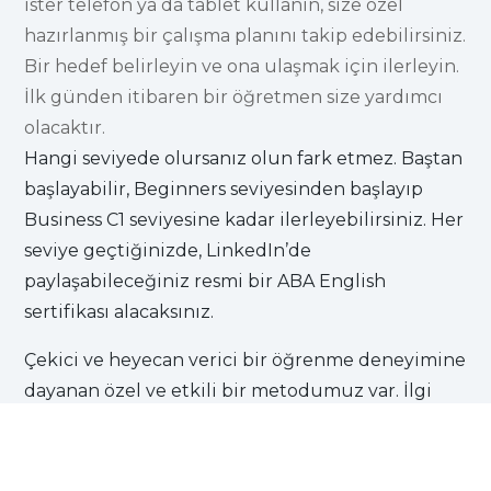
ister telefon ya da tablet kullanın, size özel
hazırlanmış bir çalışma planını takip edebilirsiniz.
Bir hedef belirleyin ve ona ulaşmak için ilerleyin.
İlk günden itibaren bir öğretmen size yardımcı
olacaktır.
Hangi seviyede olursanız olun fark etmez. Baştan
başlayabilir, Beginners seviyesinden başlayıp
Business C1 seviyesine kadar ilerleyebilirsiniz. Her
seviye geçtiğinizde, LinkedIn’de
paylaşabileceğiniz resmi bir ABA English
sertifikası alacaksınız.
Çekici ve heyecan verici bir öğrenme deneyimine
dayanan özel ve etkili bir metodumuz var. İlgi
yoksa sonuç da yoktur biliyoruz. Bu nedenle,
tüm birimlerimizi ABA Filmlerini izleyerek
başlatıyoruz.