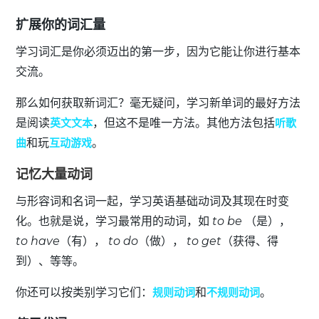
扩展你的词汇量
学习词汇是你必须迈出的第一步，因为它能让你进行基本
交流。
那么如何获取新词汇？毫无疑问，学习新单词的最好方法
是阅读
英文文本
，但这不是唯一方法。其他方法包括
听歌
曲
和玩
互动游戏
。
记忆大量动词
与形容词和名词一起，学习英语基础动词及其现在时变
化。也就是说，学习最常用的动词，如
to be
（是），
to have
（有），
to do
（做），
to get
（获得、得
到）、等等。
你还可以按类别学习它们：
规则动词
和
不规则动词
。