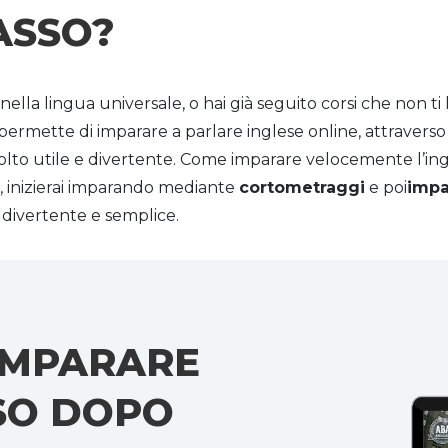
ASSO?
ella lingua universale, o hai già seguito corsi che non ti 
i permette di imparare a parlare inglese online, attravers
molto utile e divertente. Come imparare velocemente l’in
 inizierai imparando mediante
cortometraggi
e poi
impa
divertente e semplice.
 IMPARARE
SSO DOPO