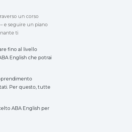
traverso un corso
t – e seguire un piano
gnante ti
re fino al livello
i ABA English che potrai
 apprendimento
ati. Per questo, tutte
scelto ABA English per