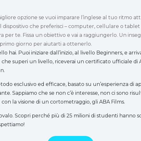
igliore opzione se vuoi imparare l’inglese al tuo ritmo at
 il dispositivo che preferisci – computer, cellulare o table
ra per te. Fissa un obiettivo e vai a raggiungerlo. Un inse
rimo giorno per aiutarti a ottenerlo.
 hai. Puoi iniziare dall’inizio, al livello Beginners, e arriva
 che superi un livello, riceverai un certificato ufficiale d
n.
odo esclusivo ed efficace, basato su un’esperienza di
te. Sappiamo che se non c’è interesse, non ci sono risult
o con la visione di un cortometraggio, gli ABA Films.
ovalo. Scopri perché più di 25 milioni di studenti hanno 
aspettiamo!