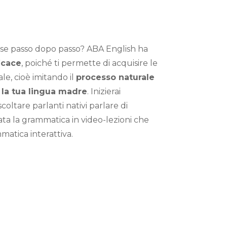
lese passo dopo passo? ABA English ha
icace
, poiché ti permette di acquisire le
e, cioè imitando il
processo naturale
e la tua lingua madre
. Inizierai
ltare parlanti nativi parlare di
gata la grammatica in video-lezioni che
mmatica interattiva.