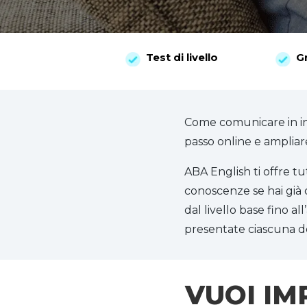
Test di livello
G
Come comunicare in in
passo online e ampliar
ABA English ti offre tu
conoscenze se hai già 
dal livello base fino a
presentate ciascuna del
VUOI IM