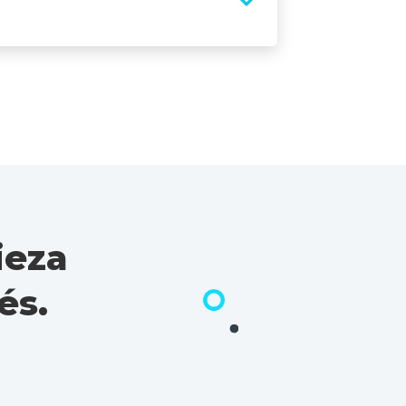
ieza
és.