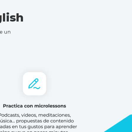
lish
ce un