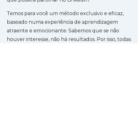
Temos para você um método exclusivo e eficaz,
baseado numa experiência de aprendizagem
atraente e emocionante. Sabemos que se não
houver interesse, não há resultados. Por isso, todas
as nossas unidades começam com a visualização
de um curta-metragem, os ABA Films.
Registe-se GRÁTIS e experimente. Descubra
porque mais de 25 milhões de estudantes
escolheram a ABA English para aprender inglês.
Estamos à sua espera!
REGISTE-SE