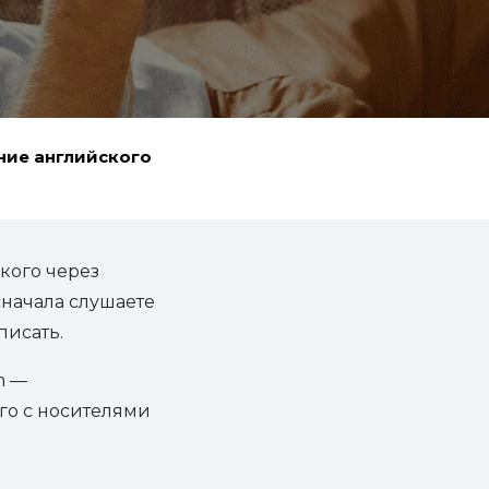
ние английского
кого через
сначала слушаете
писать.
m —
го с носителями