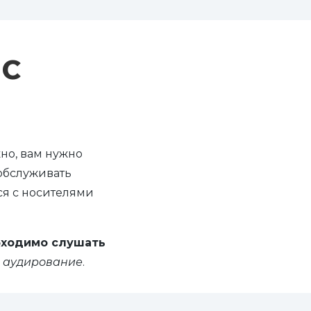
 С
но, вам нужно
обслуживать
ся с носителями
бходимо слушать
аудирование
.