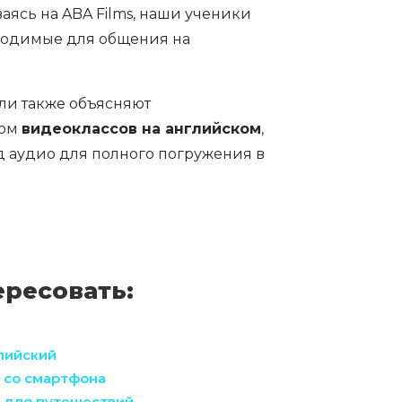
ываясь на ABA Films, наши ученики
бходимые для общения на
ели также объясняют
вом
видеоклассов на английском
,
 аудио для полного погружения в
ересовать:
глийский
й со смартфона
й для путешествий