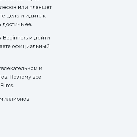
телефон или планшет
те цель и идите к
 достичь её.
я Beginners и дойти
учаете официальный
увлекательном и
тов. Поэтому все
ilms.
5 миллионов