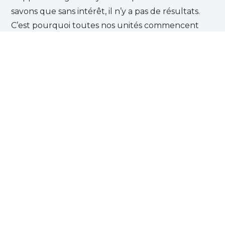
savons que sans intérêt, il n’y a pas de résultats.
C’est pourquoi toutes nos unités commencent
par le visionnage d’un court métrage, les ABA
Films.
Inscris-toi GRATUITEMENT et essaie. Découvre
pourquoi plus de 25 millions d’étudiants ont choisi
ABA English pour apprendre l’anglais. Nous
t’attendons !
INSCRIS-TOI