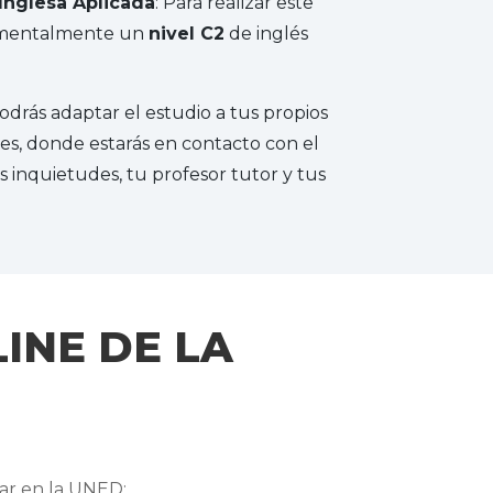
 Inglesa Aplicada
: Para realizar este
umentalmente un
nivel C2
de inglés
podrás adaptar el estudio a tus propios
les, donde estarás en contacto con el
 inquietudes, tu profesor tutor y tus
INE DE LA
iar en la UNED: