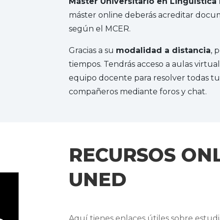
Máster Universitario en Lingüística
máster online deberás acreditar doc
según el MCER.
Gracias a su
modalidad a distancia
, 
tiempos. Tendrás acceso a aulas virtua
equipo docente para resolver todas tus
compañeros mediante foros y chat.
RECURSOS ONL
UNED
Aquí tienes enlaces útiles sobre estud