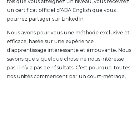
fois que vous atteignez un niveau, vous recevrez
un certificat officiel d’ABA English que vous
pourrez partager sur LinkedIn.
Nous avons pour vous une méthode exclusive et
efficace, basée sur une expérience
d’apprentissage intéressante et émouvante. Nous
savons que si quelque chose ne nous intéresse
pas, il n’y a pas de résultats. C’est pourquoi toutes
nos unités commencent par un court-métrage,
les ABA Films.
Inscrivez-vous GRATUITEMENT et essayez.
Découvrez pourquoi plus de 25 millions d’élèves
ont choisi ABA English pour apprendre l’anglais.
Nous vous attendons !