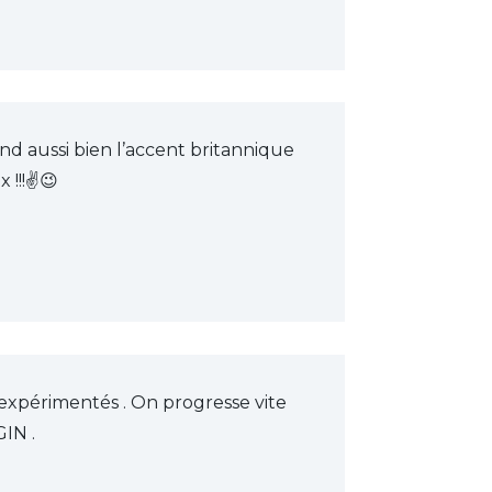
nd aussi bien l’accent britannique
 !!!✌😉
 expérimentés . On progresse vite
IN .