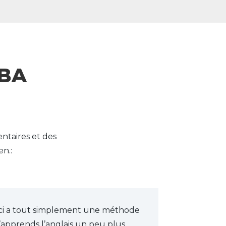
ABA
ntaires et des
n.:
le-ci a tout simplement une méthode
’apprends l’anglais un peu plus