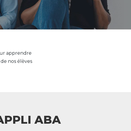
our apprendre
s de nos élèves
APPLI ABA