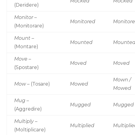
Mocked
Mocked
(Deridere)
Monitor
–
Monitored
Monitor
(Monitorare)
Mount
–
Mounted
Mounte
(Montare)
Move
–
Moved
Moved
(Spostare)
Mown /
Mow
– (Tosare)
Mowed
Mowed
Mug
–
Mugged
Mugged
(Aggredire)
Multiply
–
Multiplied
Multipli
(Moltiplicare)