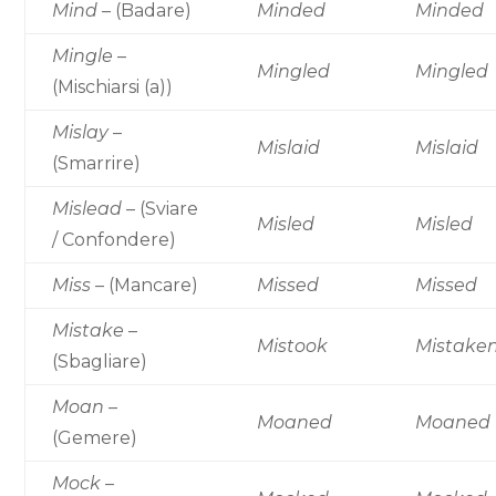
Mind
– (Badare)
Minded
Minded
Mingle
–
Mingled
Mingled
(Mischiarsi (a))
Mislay
–
Mislaid
Mislaid
(Smarrire)
Mislead
– (Sviare
Misled
Misled
/ Confondere)
Miss
– (Mancare)
Missed
Missed
Mistake
–
Mistook
Mistake
(Sbagliare)
Moan
–
Moaned
Moaned
(Gemere)
Mock
–