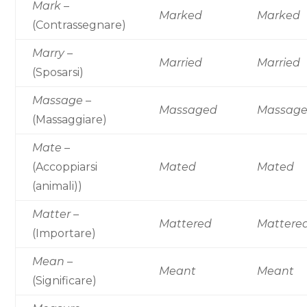
Mark
–
Marked
Marked
(Contrassegnare)
Marry
–
Married
Married
(Sposarsi)
Massage
–
Massaged
Massag
(Massaggiare)
Mate
–
(Accoppiarsi
Mated
Mated
(animali))
Matter
–
Mattered
Mattere
(Importare)
Mean
–
Meant
Meant
(Significare)