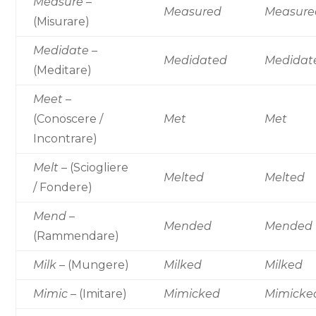
Measure
–
Measured
Measure
(Misurare)
Medidate
–
Medidated
Medidat
(Meditare)
Meet
–
(Conoscere /
Met
Met
Incontrare)
Melt
– (Sciogliere
Melted
Melted
/ Fondere)
Mend
–
Mended
Mended
(Rammendare)
Milk
– (Mungere)
Milked
Milked
Mimic
– (Imitare)
Mimicked
Mimicke