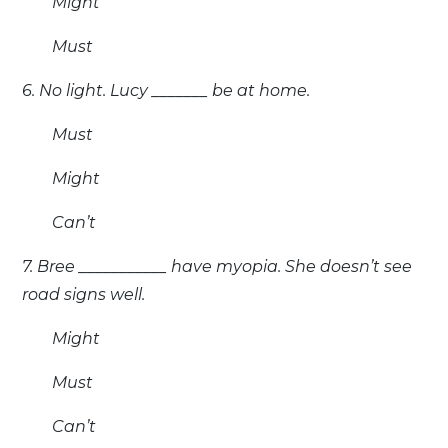
Might
Must
6. No light. Lucy _______ be at home.
Must
Might
Can’t
7. Bree ___________ have myopia. She doesn’t see
road signs well.
Might
Must
Can’t