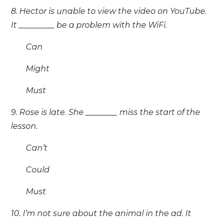
8. Hector is unable to view the video on YouTube.
It _________ be a problem with the WiFi.
Can
Might
Must
9. Rose is late. She ________ miss the start of the
lesson.
Can’t
Could
Must
10. I’m not sure about the animal in the ad. It