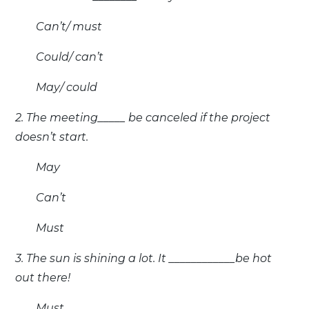
Can’t/ must
Could/ can’t
May/ could
2. The meeting_____ be canceled if the project
doesn’t start.
May
Can’t
Must
3. The sun is shining a lot. It ____________be hot
out there!
Must