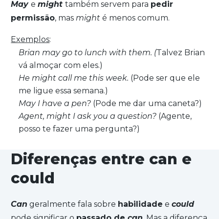
May
e
might
também servem para
pedir
permissão
, mas
might
é menos comum.
Exemplos
:
Brian may go to lunch with them. (
Talvez Brian
vá almoçar com eles.)
He might call me this week.
(Pode ser que ele
me ligue essa semana.)
May I have a pen?
(Pode me dar uma caneta?)
Agent, might I ask you a question?
(Agente,
posso te fazer uma pergunta?)
Diferenças entre can e
could
Can
geralmente fala sobre
habilidade
e
could
pode significar o
passado de
can
. Mas a diferença