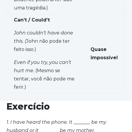
uma tragédia.)
Can’t / Could’t
John couldn’t have done
this. (
John não pode ter
feito isso.)
Quase
impossível
Even if you try, you can’t
hurt me.
(Mesmo se
tentar, você não pode me
ferir.)
Exercício
1. I have heard the phone. It _______ be my
husband or it ________ be my mother.