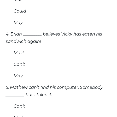
Could
May
4. Brian _________ believes Vicky has eaten his
sándwich again!
Must
Can’t
May
5. Mathew can’t find his computer. Somebody
_________ has stolen it.
Can’t