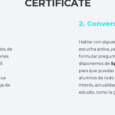
CERTIFICATE
2. Conver
Hablar con algui
os, de
escucha activa, 
enes
formular pregunt
CE
disponemos de
S
para que puedas d
que
alumnos de todo
oja de
interés, actualid
estudio, como la 