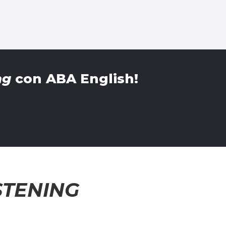
ng
con ABA English!
STENING