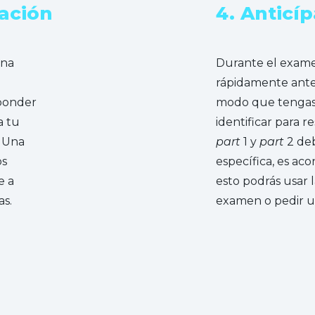
nación
4. Anticí
una
Durante el exame
rápidamente ante
sponder
modo que tengas 
a tu
identificar para 
. Una
part
1 y
part
2 deb
os
específica, es ac
e a
esto podrás usar 
as.
examen o pedir un