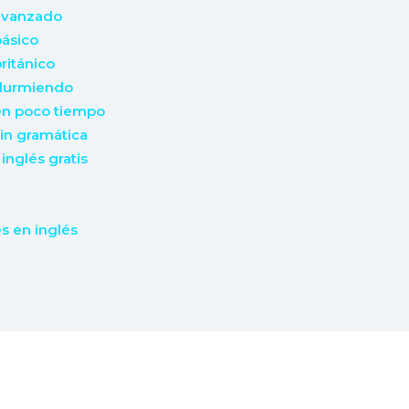
avanzado
ásico
ritánico
 durmiendo
en poco tiempo
in gramática
inglés gratis
s en inglés