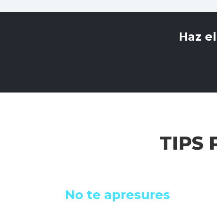
Haz e
TIPS 
No te apresures