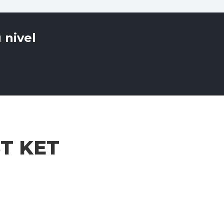
 nivel
ST KET