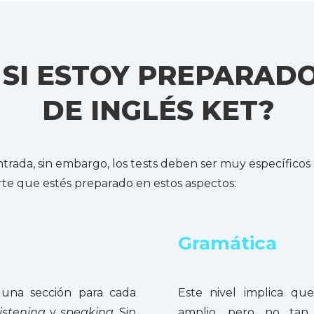
SI ESTOY PREPARADO
DE INGLÉS KET?
trada, sin embargo, los tests deben ser muy específicos e
arte que estés preparado en estos aspectos:
Gramática
 una sección para cada
Este nivel implica qu
listening
y
speaking
. Sin
amplio, pero no tan