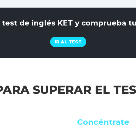
l test de inglés KET y comprueba tu
IR AL TEST
PARA SUPERAR EL TE
Concéntrate