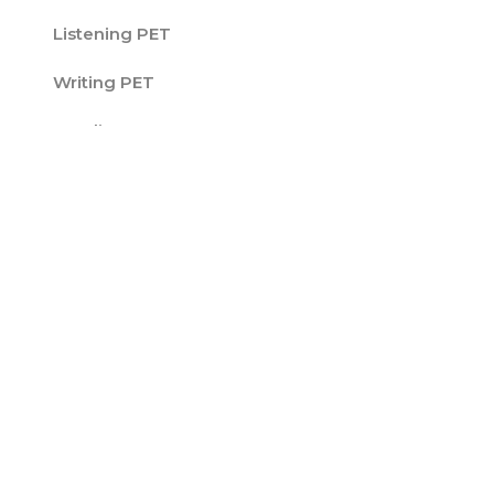
Listening PET
Writing PET
Reading PET
Esame PET
Certificato FCE
FCE Speaking
FCE Listening
FCE Writing
FCE Reading