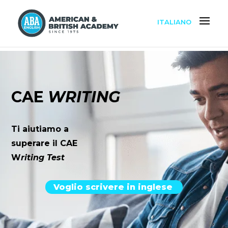
ITALIANO
CAE
WRITING
Ti aiutiamo a
superare il CAE
W
riting Test
Voglio scrivere in inglese