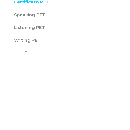
Certificato PET
Speaking PET
Listening PET
Writing PET
Reading PET
Esame PET
Certificato FCE
FCE Speaking
FCE Listening
FCE Writing