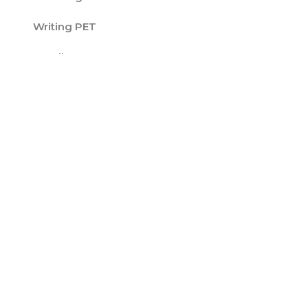
Writing PET
Reading PET
Esame PET
Certificato FCE
FCE Speaking
FCE Listening
FCE Writing
FCE Reading
Esame FCE