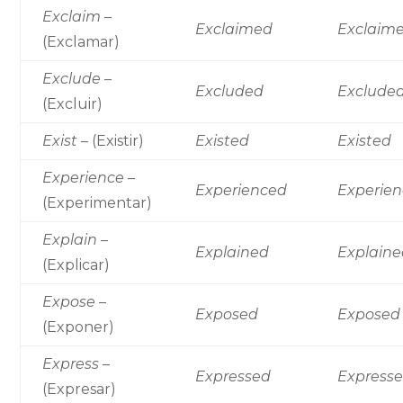
Exclaim
–
Exclaimed
Exclaim
(Exclamar)
Exclude
–
Excluded
Exclude
(Excluir)
Exist
– (Existir)
Existed
Existed
Experience
–
Experienced
Experie
(Experimentar)
Explain
–
Explained
Explain
(Explicar)
Expose
–
Exposed
Exposed
(Exponer)
Express
–
Expressed
Express
(Expresar)