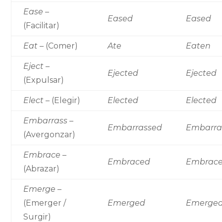
Ease
–
Eased
Eased
(Facilitar)
Eat
– (Comer)
Ate
Eaten
Eject
–
Ejected
Ejected
(Expulsar)
Elect
– (Elegir)
Elected
Elected
Embarrass
–
Embarrassed
Embarra
(Avergonzar)
Embrace
–
Embraced
Embrac
(Abrazar)
Emerge
–
(Emerger /
Emerged
Emerge
Surgir)