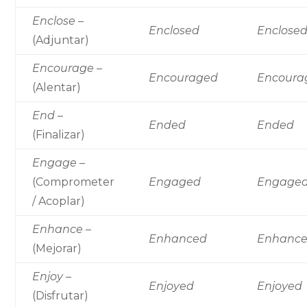
Enclose
–
Enclosed
Enclose
(Adjuntar)
Encourage
–
Encouraged
Encoura
(Alentar)
End
–
Ended
Ended
(Finalizar)
Engage
–
(Comprometer
Engaged
Engage
/ Acoplar)
Enhance
–
Enhanced
Enhanc
(Mejorar)
Enjoy
–
Enjoyed
Enjoyed
(Disfrutar)