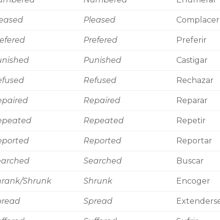
leased
Pleased
Complacer
efered
Prefered
Preferir
unished
Punished
Castigar
efused
Refused
Rechazar
epaired
Repaired
Reparar
epeated
Repeated
Repetir
eported
Reported
Reportar
earched
Searched
Buscar
hrank/Shrunk
Shrunk
Encoger
pread
Spread
Extenders