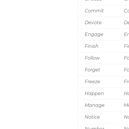
Commit
C
Devote
D
Engage
E
Finish
Fi
Follow
F
Forget
Fo
Freeze
Fr
Happen
H
Manage
M
Notice
No
Number
N