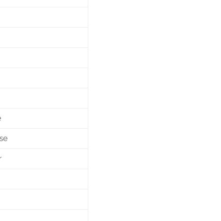
e
se
r