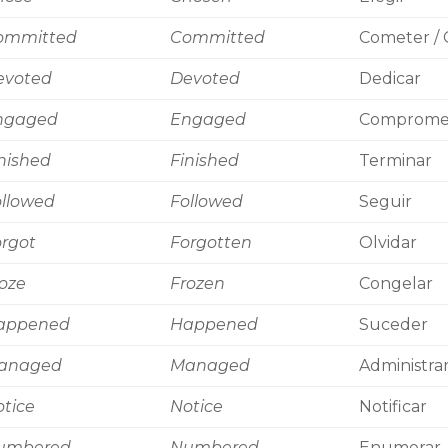
ommitted
Committed
Cometer /
evoted
Devoted
Dedicar
ngaged
Engaged
Compromet
nished
Finished
Terminar
ollowed
Followed
Seguir
rgot
Forgotten
Olvidar
oze
Frozen
Congelar
appened
Happened
Suceder
anaged
Managed
Administra
tice
Notice
Notificar
umbered
Numbered
Enumerar