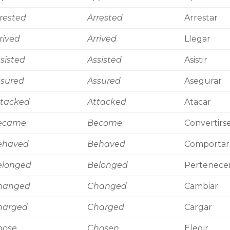
rested
Arrested
Arrestar
rived
Arrived
Llegar
sisted
Assisted
Asistir
ssured
Assured
Asegurar
ttacked
Attacked
Atacar
ecame
Become
Convertirs
ehaved
Behaved
Comportar
elonged
Belonged
Pertenece
hanged
Changed
Cambiar
harged
Charged
Cargar
hose
Chosen
Elegir