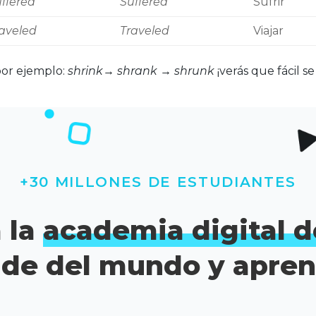
ffered
Suffered
Sufrir
aveled
Traveled
Viajar
por ejemplo:
shrink→ shrank → shrunk
¡verás que fácil s
+30 MILLONES DE ESTUDIANTES
 la
academia digital d
de del mundo y apren