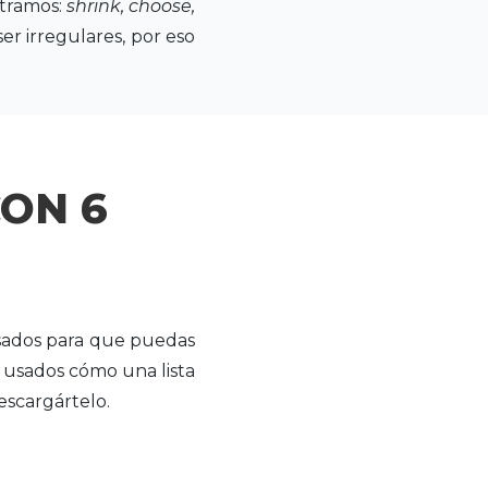
ntramos:
shrink, choose,
ser irregulares, por eso
CON 6
usados para que puedas
 usados cómo una lista
descargártelo.