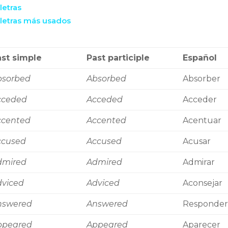
letras
 letras más usados
st simple
Past participle
Español
bsorbed
Absorbed
Absorber
cceded
Acceded
Acceder
ccented
Accented
Acentuar
ccused
Accused
Acusar
dmired
Admired
Admirar
dviced
Adviced
Aconsejar
nswered
Answered
Responder
ppeared
Appeared
Aparecer