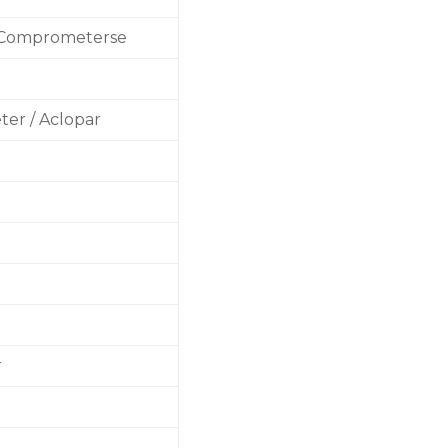
 Comprometerse
er / Aclopar
r