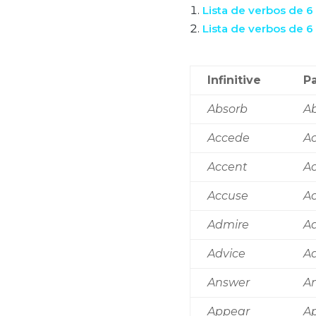
Lista de verbos de 6 
Lista de verbos de 6
Infinitive
Pa
Absorb
A
Accede
A
Accent
A
Accuse
A
Admire
A
Advice
A
Answer
A
Appear
A