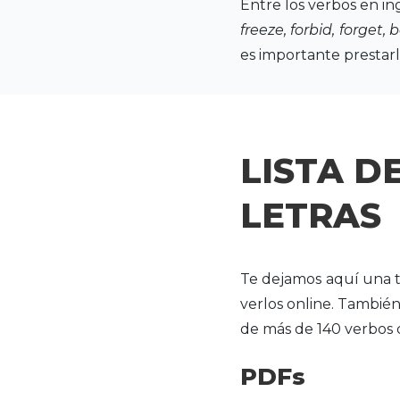
Entre los verbos en in
freeze, forbid, forget
es importante prestarl
LISTA D
LETRAS
Te dejamos aquí una t
verlos online. También
de más de 140 verbos d
PDFs