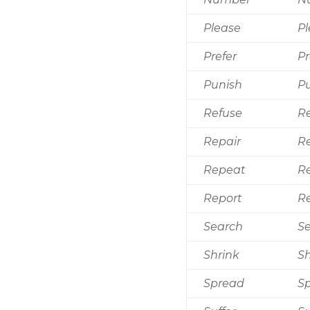
Please
P
Prefer
Pr
Punish
P
Refuse
R
Repair
R
Repeat
R
Report
R
Search
S
Shrink
S
Spread
S