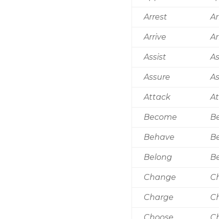
Arrest
Ar
Arrive
Ar
Assist
As
Assure
A
Attack
A
Become
B
Behave
B
Belong
B
Change
C
Charge
C
Choose
C