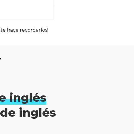
e te hace recordarlos!
e inglés
de inglés