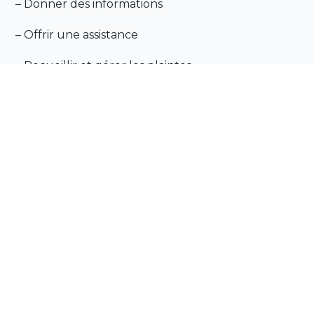
– Donner des informations
– Offrir une assistance
– Recueillir et gérer les plaintes
–
Check-out
– Accueillir le client