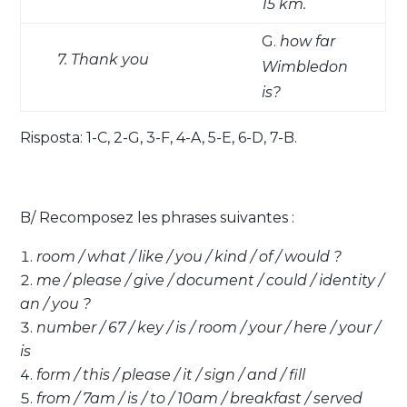
15 km.
G.
how far
7. Thank you
Wimbledon
is?
Risposta: 1-C, 2-G, 3-F, 4-A, 5-E, 6-D, 7-B.
B/ Recomposez les phrases suivantes :
room / what / like / you / kind / of / would ?
me / please / give / document / could / identity /
an / you ?
number / 67 / key / is / room / your / here / your /
is
form / this / please / it / sign / and / fill
from / 7am / is / to / 10am / breakfast / served