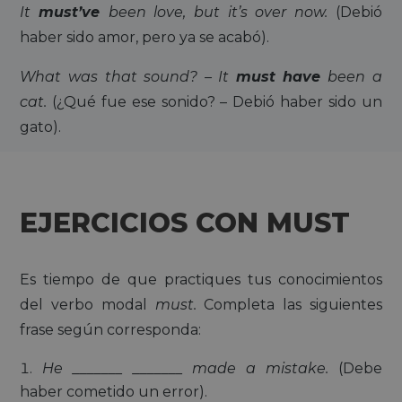
It
must’ve
been love, but it’s over now.
(Debió
haber sido amor, pero ya se acabó).
What was that sound? – It
must have
been a
cat.
(¿Qué fue ese sonido? – Debió haber sido un
gato).
EJERCICIOS CON MUST
Es tiempo de que practiques tus conocimientos
del verbo modal
must.
Completa las siguientes
frase según corresponda:
He _______ _______ made a mistake.
(Debe
haber cometido un error).