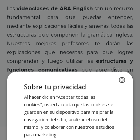
Las
videoclases de ABA English
son un recurso
fundamental para que puedas entender,
mediante explicaciones fáciles y amenas, todas las
estructuras que componen la gramática inglesa.
Nuestros mejores profesores te darán las
explicaciones que necesitas para que logres
comprender y luego utilizar las
estructuras y
funciones comunicativas
que aprendiste en
cada unidad del curso. Podrás ver las videoclases
Sobre tu privacidad
las veces que quieras y con la posibilidad de
activar los subtítulos en tu idioma o en inglés, para
Al hacer clic en “Aceptar todas las
SPANISH
cookies”, usted acepta que las cookies se
no perderte de nada.
ENGLISH
guarden en su dispositivo para mejorar la
GERMAN
navegación del sitio, analizar el uso del
mismo, y colaborar con nuestros estudios
ITALIAN
para marketing.
PORTUGUESE