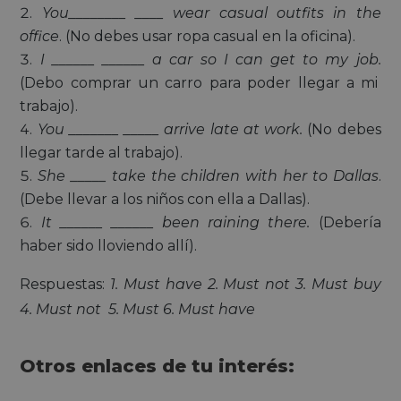
You________ ____ wear casual outfits in the
office
. (No debes usar ropa casual en la oficina).
I ______ ______ a car so I can get to my job.
(Debo comprar un carro para poder llegar a mi
trabajo).
You _______ _____ arrive late at work.
(No debes
llegar tarde al trabajo).
She _____ take the children with her to Dallas
.
(Debe llevar a los niños con ella a Dallas).
It ______ ______ been raining there.
(Debería
haber sido lloviendo allí).
Respuestas:
1. Must have 2. Must not 3. Must buy
4. Must not 5. Must 6. Must have
Otros enlaces de tu interés: