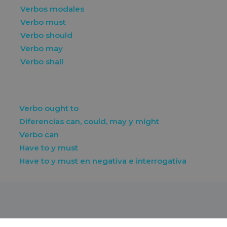
Verbos modales
Verbo must
Verbo should
Verbo may
Verbo shall
Verbo ought to
Diferencias can, could, may y might
Verbo can
Have to y must
Have to y must en negativa e interrogativa