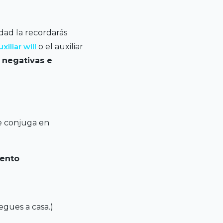
idad la recordarás
xiliar will
o el auxiliar
, negativas e
se conjuga en
ento
egues a casa.)