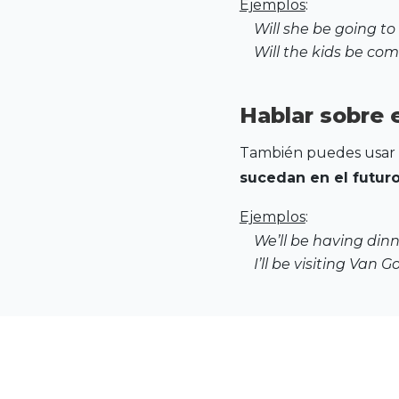
Ejemplos
:
Will she be going to
Will the kids be co
Hablar sobre 
También puedes usar e
sucedan en el futuro
Ejemplos
:
We’ll be having din
I’ll be visiting Van