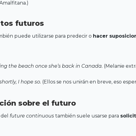
 Amalfitana.)
tos futuros
mbién puede utilizarse para predecir o
hacer suposicio
sing the beach once she’s back in Canada.
(Melanie extr
shortly, I hope so.
(Ellos se nos unirán en breve, eso espe
ción sobre el futuro
 del
future continuous
también suele usarse para
solici