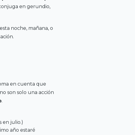
 conjuga en gerundio,
 esta noche, mañana, o
ación.
Toma en cuenta que
 no son solo una acción
o
.
en julio.)
ximo año estaré