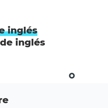
e inglés
de inglés
re