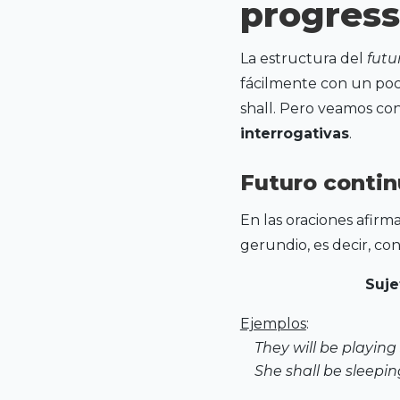
progress
La estructura del
futu
fácilmente con un poco 
shall. Pero veamos con
interrogativas
.
Futuro contin
En las oraciones afirmat
gerundio, es decir, con
Suje
Ejemplos
:
They will be playin
She shall be sleepi