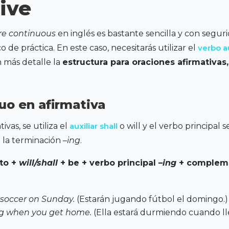
ive
re continuous
en inglés es bastante sencilla y con segur
de práctica. En este caso, necesitarás utilizar el
verbo au
 más detalle la
estructura para oraciones afirmativas
uo en afirmativa
ivas, se utiliza el
auxiliar shall
o will y el verbo principal 
 la terminación –
ing
.
to +
will/shall
+ be + verbo principal –
ing
+ complem
g soccer on Sunday.
(Estarán jugando fútbol el domingo.)
ng when you get home.
(Ella estará durmiendo cuando ll