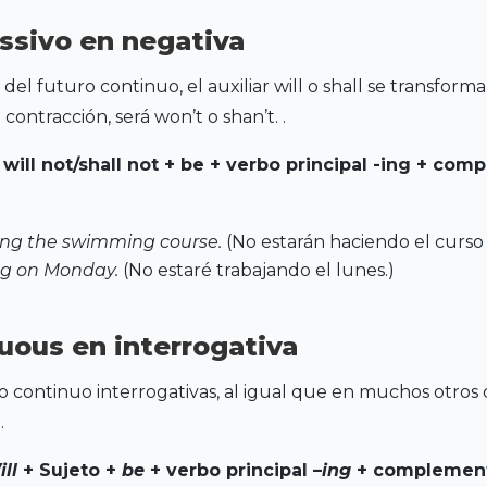
ssivo en negativa
del futuro continuo, el auxiliar will o shall se transformar
a contracción, será won’t o shan’t. .
 will not/shall not + be + verbo principal -ing + co
king the swimming course.
(No estarán haciendo el curso 
ing on Monday.
(No estaré trabajando el lunes.)
uous en interrogativa
o continuo interrogativas, al igual que en muchos otros 
.
ill
+ Sujeto +
be
+ verbo principal –
ing
+ complemen