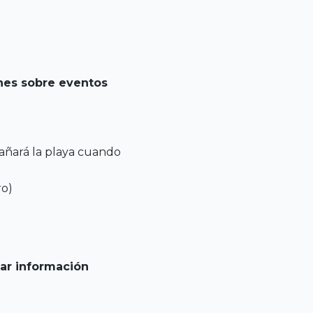
nes sobre eventos
añará la playa cuando
ro)
tar información