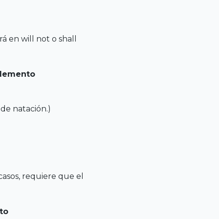
á en will not o shall
mplemento
de natación.)
casos, requiere que el
to