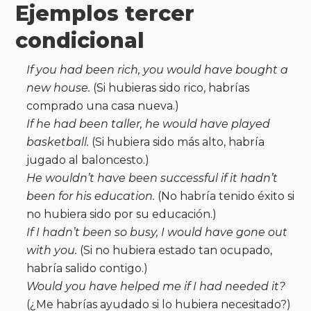
Ejemplos tercer
condicional
If you had been rich, you would have bought a
new house.
(Si hubieras sido rico, habrías
comprado una casa nueva.)
If he had been taller, he would have played
basketball.
(Si hubiera sido más alto, habría
jugado al baloncesto.)
He wouldn’t have been successful if it hadn’t
been for his education.
(No habría tenido éxito si
no hubiera sido por su educación.)
If I hadn’t been so busy, I would have gone out
with you.
(Si no hubiera estado tan ocupado,
habría salido contigo.)
Would you have helped me if I had needed it?
(¿Me habrías ayudado si lo hubiera necesitado?)