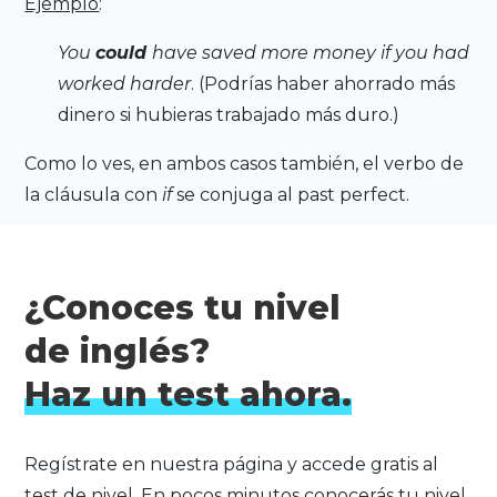
Ejemplo
:
You
could
have saved more money if you had
worked harder
. (Podrías haber ahorrado más
dinero si hubieras trabajado más duro.)
Como lo ves, en ambos casos también, el verbo de
la cláusula con
if
se conjuga al past perfect.
¿Conoces tu nivel
de inglés?
Haz un test ahora.
Regístrate en nuestra página y accede gratis al
test de nivel. En pocos minutos conocerás tu nivel